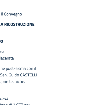
a il Convegno
LLA RICOSTRUZIONE
00
no
Macerata
one post-sisma con il
 Sen. Guido CASTELLI
gorie tecniche.
toria
ione di 3 CFP agli