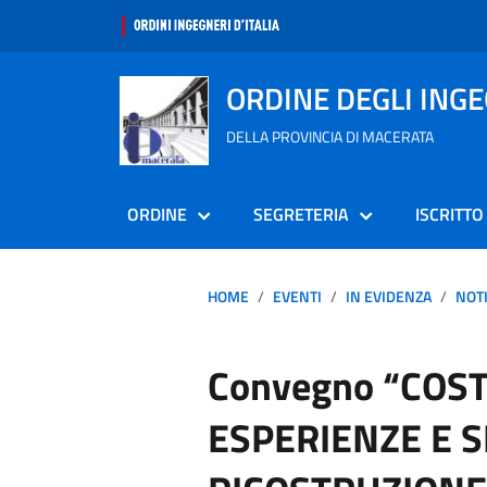
ORDINE DEGLI ING
DELLA PROVINCIA DI MACERATA
ORDINE
SEGRETERIA
ISCRITTO
HOME
EVENTI
IN EVIDENZA
NOTI
Convegno “COST
ESPERIENZE E S