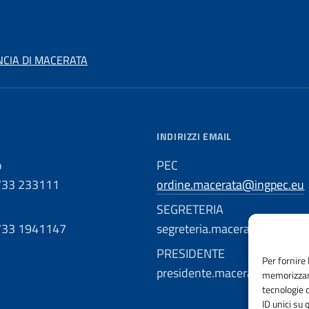
NCIA DI MACERATA
INDIRIZZI EMAIL
o
PEC
733 233111
ordine.macerata@ingpec.eu
SEGRETERIA
733 1941147
segreteria.macerata@ordinge
PRESIDENTE
Per fornire 
presidente.macerata@ordinge
memorizzare
tecnologie 
ID unici su 