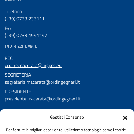
Telefono
(+39) 0733 233111
Fax
(+39) 0733 1941147
INDIRIZZI EMAIL
PEC
ordine.macerata@ingpec.eu
SEGRETERIA
segreteria.macerata@ordingegneri.it
PRESIDENTE
presidente.macerata@ordingegneri.it
Gestisci Consenso
SEGUICI SU
Per fornire le migliori esperienze, utilizziamo tecnologie come i cookie
Facebook