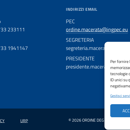
INDIRIZZI EMAIL
o
PEC
733 233111
ordine.macerata@ingpec.eu
SEGRETERIA
733 1941147
segreteria.macerata@ordinge
PRESIDENTE
Per fornire 
presidente.macerata@ordinge
memorizzare
tecnologie 
ID unici su 
negativamen
Gestisci servi
ACC
© 2026 ORDINE DEGLI INGEGNERI 
ICY
URP